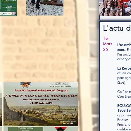
L'actu d
1er
Mars
L'Assemb
25
mars.
Ell
l'associ
échanges
La Revu
est en c
peut égal
(25€)
Ce 1er m
Conféren
BOULOGN
1803-18
appartem
Briques.
Précis, a
auditoire