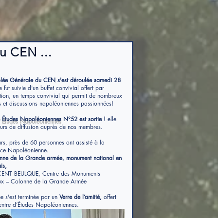
u CEN ...
lée Générale du CEN s'est déroulée samedi 28
e fut suivie d'un buffet convivial offert par
ation, un temps convivial qui permit de nombreux
 et discussions napoléoniennes passionnées!
e
Études Napoléoniennes
N°52 est sortie !
elle
ours de diffusion auprès de nos membres.
s, près de 60 personnes ont assisté à la
ce Napoléonienne.
ne de la Grande armée, monument national en
is,
CENT BEULQUE, Centre des Monuments
x – Colonne de la Grande Armée
ée s'est terminée par un
Verre de l’amitié
,
offert
entre d’Études Napoléoniennes.