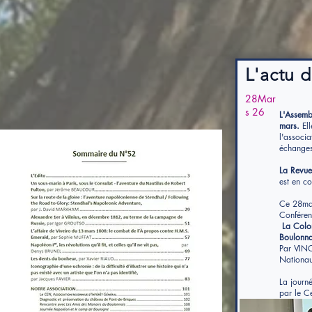
L'actu d
28Mar
s 26
L'Assemb
mars.
Ell
l'associ
échanges
La Revu
est en c
Ce 28mar
Conféren
La Colon
Boulonna
Par VIN
Nationau
La journ
par le C