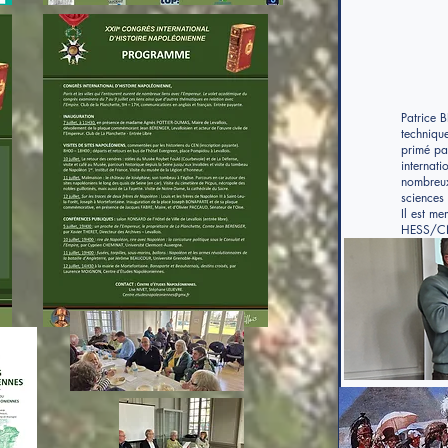
Patrice B
technique
primé pa
internati
nombreux
sciences 
Il est m
HESS/CN