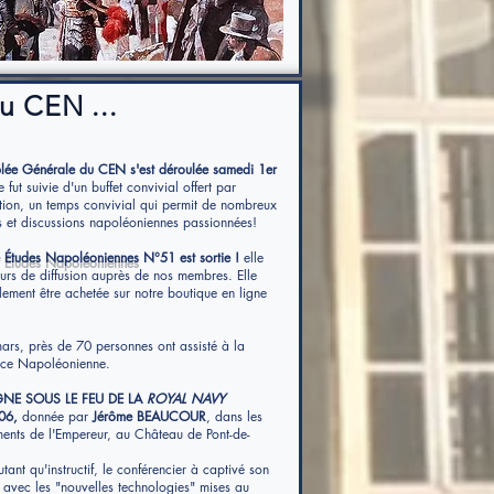
u CEN ...
lée Générale du CEN s'est déroulée samedi 1er
e fut suivie d'un buffet convivial offert par
ation, un temps convivial qui permit de nombreux
 et discussions napoléoniennes passionnées!
e
Études Napoléoniennes
N°51 est sortie !
elle
ours de diffusion auprès de nos membres. Elle
ement être achetée sur notre boutique en ligne
ars, près de 70 personnes ont assisté à la
ce Napoléonienne.
E SOUS LE FEU DE LA
ROYAL NAVY
06,
donnée
par
Jérôme BEAUCOUR
, dans les
ents de l'Empereur, au Château de Pont-de-
utant qu'instructif, le conférencier à captivé son
 avec les "nouvelles technologies" mises au