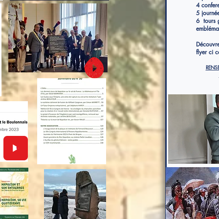
4 confere
5 journé
6 tours 
emblémat
Découvrez
flyer ci c
RENS