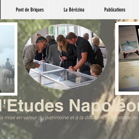
Pont de Briques
La Bérézina
Publications
d'Etudes Napoléo
a mise en valeur du patrimoine et à la diffusion de l'histoire d