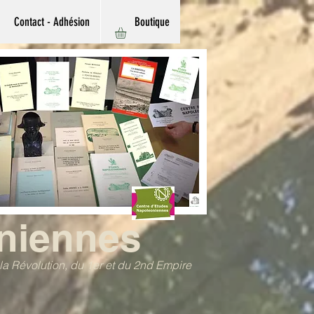
Contact - Adhésion
Boutique
niennes
e la Révolution, du 1er et du 2nd Empire