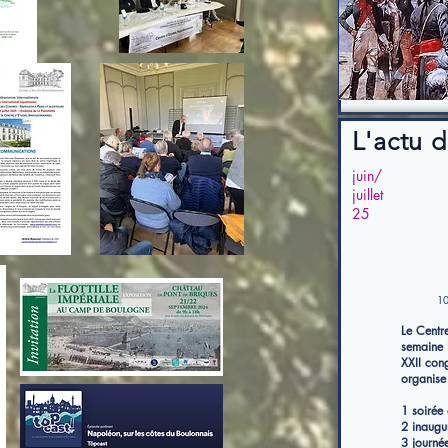
L'actu d
juin/
juillet
25
10
Le Centr
semaine 
XXII con
organise
1 soirée
2 inaugu
3 journé