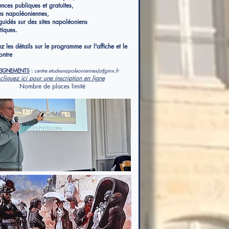
nces publiques et gratuites,
es napoléoniennes,
guidés sur des sites napoléoniens
iques.
 les détails sur le programme sur l'affiche et le
ontre
EIGNEMENTS
:
centre.etudesnapoleoniennes(at)gmx.fr
cliquez ici pour une inscription en ligne
Nombre de places limité