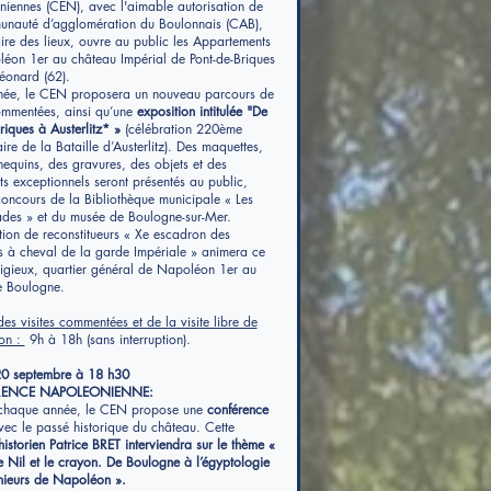
iennes (CEN), avec l'aimable autorisation de
nauté d’agglomération du Boulonnais (CAB),
ire des lieux, ouvre au public les Appartements
éon 1er au château Impérial de Pont-de-Briques
Léonard (62).
née, le CEN proposera un nouveau parcours de
commentées, ainsi qu’une
exposition intitulée "De
riques à Austerlitz* »
(célébration 220ème
ire de la Bataille d’Austerlitz). Des maquettes,
equins, des gravures, des objets et des
s exceptionnels seront présentés au public,
concours de la Bibliothèque municipale « Les
des » et du musée de Boulogne-sur-Mer.
tion de reconstitueurs « Xe escadron des
s à cheval de la garde Impériale » animera ce
stigieux, quartier général de Napoléon 1er au
e Boulogne.
des visites commentées et de la visite libre de
ion :
9h à 18h (sans interruption).
0 septembre à 18 h30
ENCE NAPOLEONIENNE:
haque année, le CEN propose une
conférence
vec le passé historique du château. Cette
historien Patrice BRET interviendra sur le thème «
le Nil et le crayon. De Boulogne à l’égyptologie
nieurs de Napoléon ».