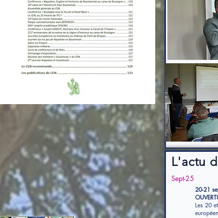
L'actu d
Sept-25
20-21 se
OUVERTU
Les 20 e
européen