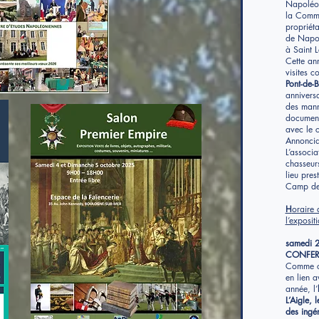
Napoléon
la Commu
propriéta
de Napol
à Saint 
Cette an
visites 
Pont-de-B
anniversa
des mann
document
avec le 
Annoncia
L’associa
chasseur
lieu pre
Camp d
H
oraire 
l’exposit
samedi 2
CONFER
Comme c
en lien a
année, l’
L’Aigle, 
des ingé