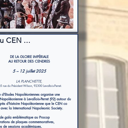
u CEN ...
DE LA GLOIRE IMPÉRIALE
AU RETOUR DES CENDRES
5 – 12 juillet 2025
LA PLANCHETTE,
5 rue du Président Wilson, 92300 Levallois-Perret.
e d'Etudes Napoléoniennes organise une
Napoléonienne à Levallois-Perret (92) autour du
grès d'histoire Napoléonienne que le CEN co
 avec la International Napoleonic Society.
 de gala emblématique au Procop
rations de plaques commemoratives,
es de sessions académiques,