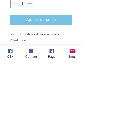
Ajouter au panier
Voir liste d'articles de la revue dans
l'illustration
CEN
Contact
Page
Email
MD
CENTRE D'ETUDES NAPOLEONIENNES
de la
Société de Sauvegarde du Château Impérial de
Pont de Briques
Siége Social: