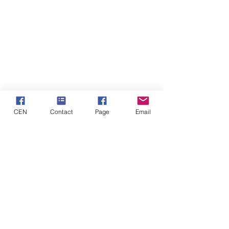
CEN
Contact
Page
Email
MD
CENTRE D'ETUDES NAPOLEONIENNES
de la
Société de Sauvegarde du Château Impérial de
Pont de Briques
Siége Social: