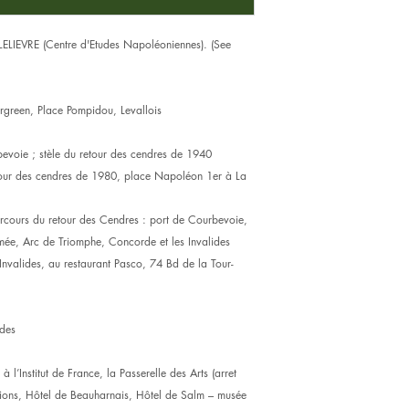
LELIEVRE (Centre d'Etudes Napoléoniennes). (See
rgreen, Place Pompidou, Levallois
oie ; stèle du retour des cendres de 1940
tour des cendres de 1980, place Napoléon 1er à La
rcours du retour des Cendres : port de Courbevoie,
ée, Arc de Triomphe, Concorde et les Invalides
nvalides, au restaurant Pasco, 74 Bd de la Tour-
ides
 l’Institut de France, la Passerelle des Arts (arret
tions, Hôtel de Beauharnais, Hôtel de Salm – musée