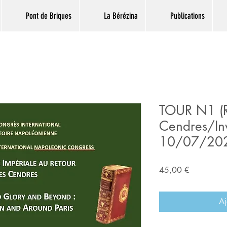
Pont de Briques
La Bérézina
Publications
TOUR N1 (R
Cendres/Inv
10/07/20
Prix
45,00 €
Aj