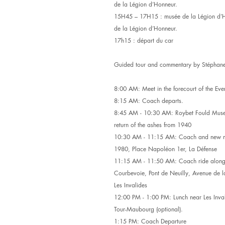
de la Légion d’Honneur.
15H45 – 17H15 : musée de la Légion d’Hon
de la Légion d’Honneur.
17h15 : départ du car
Guided tour and commentary by Stéphane 
8:00 AM: Meet in the forecourt of the Eve
8:15 AM: Coach departs.
8:45 AM - 10:30 AM: Roybet Fould Muse
return of the ashes from 1940
10:30 AM - 11:15 AM: Coach and new mem
1980, Place Napoléon 1er, La Défense
11:15 AM - 11:50 AM: Coach ride along the
Courbevoie, Pont de Neuilly, Avenue de
Les Invalides
12:00 PM - 1:00 PM: Lunch near Les Inval
Tour-Maubourg (optional).
1:15 PM: Coach Departure