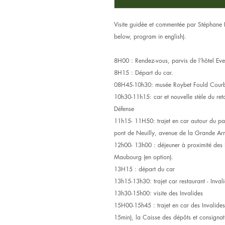
Visite guidée et commentée par Stéphane 
below, program in english).
8H00 : Rendez-vous, parvis de l’hôtel Eve
8H15 : Départ du car.
08H45-10h30: musée Roybet Fould Courbev
10h30-11h15: car et nouvelle stèle du re
Défense
11h15- 11H50: trajet en car autour du pa
pont de Neuilly, avenue de la Grande Arm
12h00- 13h00 : déjeuner à proximité des I
Maubourg (en option).
13H15 : départ du car
13h15-13h30: trajet car restaurant - Inval
13h30-15h00: visite des Invalides
15H00-15h45 : trajet en car des Invalides à
15min), la Caisse des dépôts et consigna